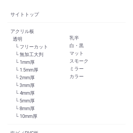
サイトトップ
アクリル板
乳半
透明
白・黒
└ フリーカット
マット
└ 無加工大判
スモーク
└ 1mm厚
ミラー
└ 1.5mm厚
カラー
└ 2mm厚
└ 3mm厚
└ 4mm厚
└ 5mm厚
└ 8mm厚
└ 10mm厚