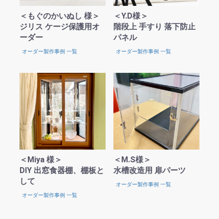
＜もぐのかいぬし 様＞
＜Y.D様＞
ジリス ケージ保護用オ
階段上 手すり 落下防止
ーダー
パネル
オーダー製作事例 一覧
オーダー製作事例 一覧
＜Miya 様＞
＜M.S様＞
DIY 出窓食器棚、棚板と
水槽改造用 扉パーツ
して
オーダー製作事例 一覧
オーダー製作事例 一覧