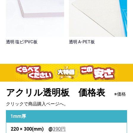
透明 塩ビ/PVC板
透明 A-PET板
アクリル透明板 価格表
※価格
クリックで商品購入ページへ。
1mm厚
390円