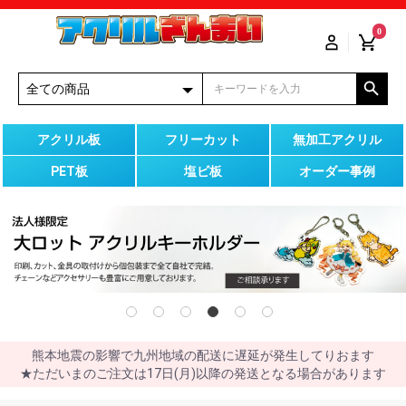
0
アクリル板
フリーカット
無加工アクリル
PET板
塩ビ板
オーダー事例
熊本地震の影響で九州地域の配送に遅延が発生してりおます
★ただいまのご注文は17日(月)以降の発送となる場合があります