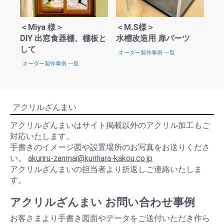
＜Miya 様＞
＜M.S様＞
DIY 出窓食器棚、棚板と
水槽改造用 扉パーツ
して
お買い物を続ける
カートへ進む
オーダー製作事例 一覧
オーダー製作事例 一覧
アクリルざんまい
アクリルざんまいはサイト掲載以外のアクリル加工もご
対応いたします。
手書きのイメージ図や設置場所のお写真をお送りくださ
い。
akuriru-zanmai@kurihara-kakou.co.jp
アクリルざんまいの担当者より折返しご連絡いたしま
す。
アクリルざんまい お問い合わせ事例
お客さまより手書き図面やデータをご送付いただき作ら