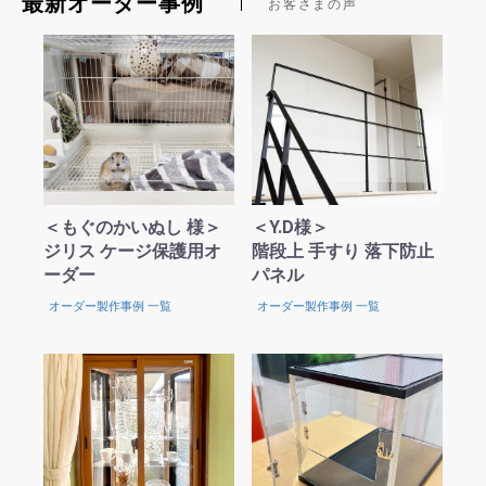
最新オーダー事例
お客さまの声
＜もぐのかいぬし 様＞
＜Y.D様＞
ジリス ケージ保護用オ
階段上 手すり 落下防止
ーダー
パネル
オーダー製作事例 一覧
オーダー製作事例 一覧