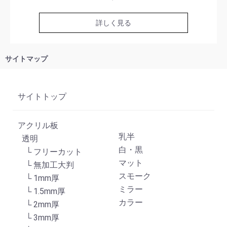
詳しく見る
サイトマップ
サイトトップ
アクリル板
乳半
透明
白・黒
└ フリーカット
マット
└ 無加工大判
スモーク
└ 1mm厚
ミラー
└ 1.5mm厚
カラー
└ 2mm厚
└ 3mm厚