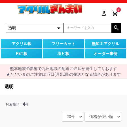
0
アクリル板
フリーカット
無加工アクリル
PET板
塩ビ板
オーダー事例
熊本地震の影響で九州地域の配送に遅延が発生してりおます
★ただいまのご注文は17日(月)以降の発送となる場合があります
透明
4
対象商品：
件