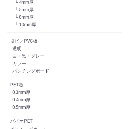
└ 4mm厚
└ 5mm厚
└ 8mm厚
└ 10mm厚
塩ビ／PVC板
透明
白・黒・グレー
カラー
パンチングボード
PET板
0.3mm厚
0.4mm厚
0.5mm厚
バイオPET