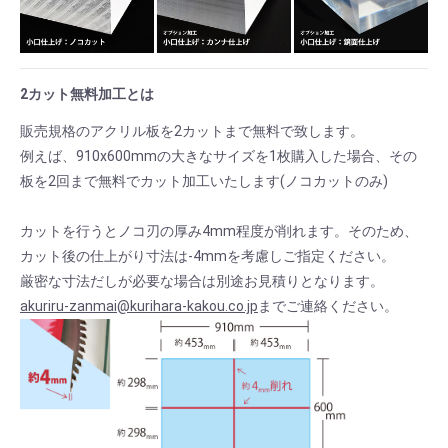
2カット無料加工とは
販売規格のアクリル板を2カットまで無料で致します。
例えば、910x600mmの大きなサイズを1枚購入した場合、その
板を2回まで無料でカット加工いたします(ノコカットのみ)
カットを行うとノコ刃の厚み4mm程度が削れます。そのため、
カット後の仕上がり寸法は-4mmを考慮しご指定ください。
厳密な寸法だしが必要な場合は別途お見積りとなります。
akuriru-zanmai@kurihara-kakou.co.jp
までご連絡ください。