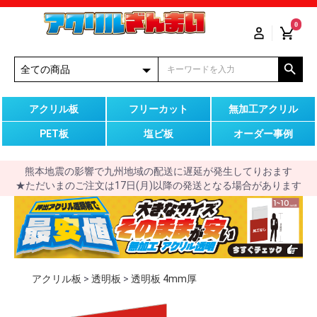
0
アクリル板
フリーカット
無加工アクリル
PET板
塩ビ板
オーダー事例
熊本地震の影響で九州地域の配送に遅延が発生してりおます
★ただいまのご注文は17日(月)以降の発送となる場合があります
アクリル板
>
透明板
>
透明板 4mm厚