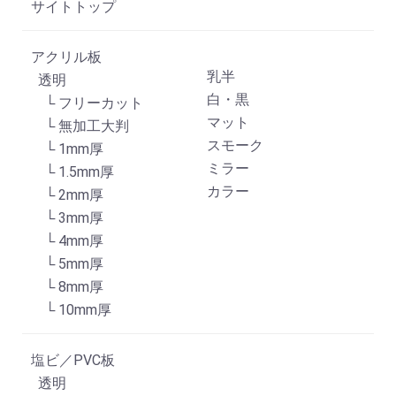
サイトトップ
アクリル板
乳半
透明
白・黒
└ フリーカット
マット
└ 無加工大判
スモーク
└ 1mm厚
ミラー
└ 1.5mm厚
カラー
└ 2mm厚
└ 3mm厚
└ 4mm厚
└ 5mm厚
└ 8mm厚
└ 10mm厚
塩ビ／PVC板
透明