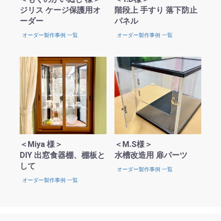
ジリス ケージ保護用オ
階段上 手すり 落下防止
ーダー
パネル
オーダー製作事例 一覧
オーダー製作事例 一覧
お買い物を続ける
カートへ進む
＜Miya 様＞
＜M.S様＞
DIY 出窓食器棚、棚板と
水槽改造用 扉パーツ
して
オーダー製作事例 一覧
オーダー製作事例 一覧