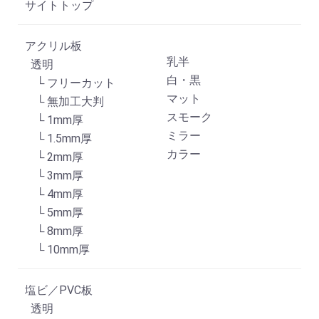
サイトトップ
アクリル板
乳半
透明
白・黒
└ フリーカット
マット
└ 無加工大判
スモーク
└ 1mm厚
ミラー
└ 1.5mm厚
カラー
└ 2mm厚
└ 3mm厚
└ 4mm厚
└ 5mm厚
└ 8mm厚
└ 10mm厚
塩ビ／PVC板
透明