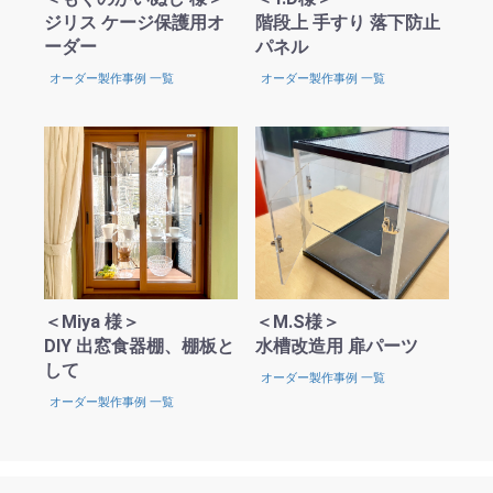
ジリス ケージ保護用オ
階段上 手すり 落下防止
ーダー
パネル
オーダー製作事例 一覧
オーダー製作事例 一覧
お買い物を続ける
カートへ進む
＜Miya 様＞
＜M.S様＞
DIY 出窓食器棚、棚板と
水槽改造用 扉パーツ
して
オーダー製作事例 一覧
オーダー製作事例 一覧