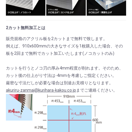
2カット無料加工とは
販売規格のアクリル板を2カットまで無料で致します。
例えば、910x600mmの大きなサイズを1枚購入した場合、その
板を2回まで無料でカット加工いたします(ノコカットのみ)
カットを行うとノコ刃の厚み4mm程度が削れます。そのため、
カット後の仕上がり寸法は-4mmを考慮しご指定ください。
厳密な寸法だしが必要な場合は別途お見積りとなります。
akuriru-zanmai@kurihara-kakou.co.jp
までご連絡ください。