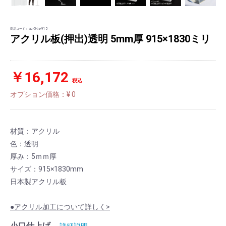
商品コード：
ac-5-tra-915
アクリル板(押出)透明 5mm厚 915×1830ミリ
￥16,172
税込
オプション価格：¥
0
材質：アクリル
色：透明
厚み：5ｍｍ厚
サイズ：915×1830mm
日本製アクリル板
●アクリル加工について詳しく>
小口仕上げ
詳細説明