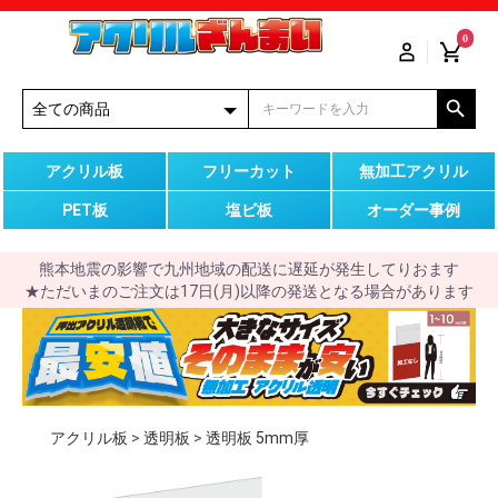
0
アクリル板
フリーカット
無加工アクリル
PET板
塩ビ板
オーダー事例
熊本地震の影響で九州地域の配送に遅延が発生してりおます
★ただいまのご注文は17日(月)以降の発送となる場合があります
アクリル板
>
透明板
>
透明板 5mm厚