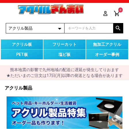
0
アクリル板
フリーカット
無加工アクリル
PET板
塩ビ板
オーダー事例
熊本地震の影響で九州地域の配送に遅延が発生してりおます
★ただいまのご注文は17日(月)以降の発送となる場合があります
アクリル製品