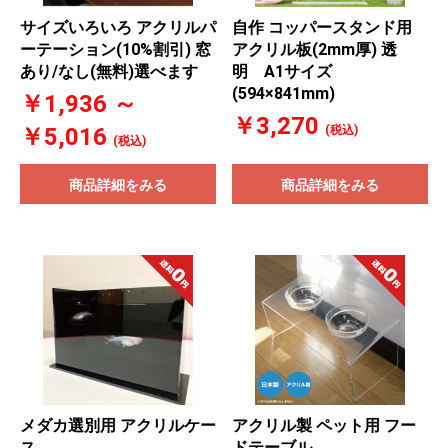
サイズいろいろ アクリルパ
自作 コッパースタンド用
ーテーション(10%割引) 窓
アクリル板(2mm厚) 透
あり/なし(無料)選べます
明 A1サイズ
(594×841mm)
￥1,936 ～
￥3,270
￥5,016
(税込)
(税込)
商品詳細をみる
商品詳細をみる
メダカ選別用 アクリルケー
アクリル製 ペット用 フー
ス
ドテーブル