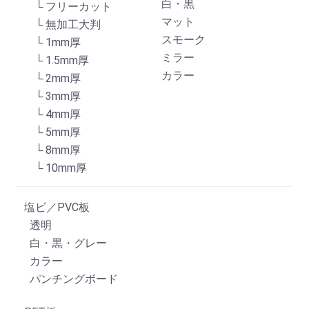
白・黒
└ フリーカット
マット
└ 無加工大判
スモーク
└ 1mm厚
ミラー
└ 1.5mm厚
カラー
└ 2mm厚
└ 3mm厚
└ 4mm厚
└ 5mm厚
└ 8mm厚
└ 10mm厚
塩ビ／PVC板
透明
白・黒・グレー
カラー
パンチングボード