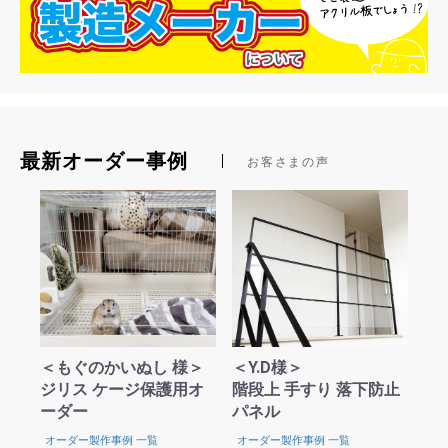
最新オーダー事例
お客さまの声
お買い物を続ける
カートへ進む
＜もぐのかいぬし 様＞
＜Y.D様＞
ジリス ケージ保護用オ
階段上 手すり 落下防止
ーダー
パネル
オーダー製作事例 一覧
オーダー製作事例 一覧