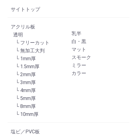
サイトトップ
アクリル板
乳半
透明
白・黒
└ フリーカット
マット
└ 無加工大判
スモーク
└ 1mm厚
ミラー
└ 1.5mm厚
カラー
└ 2mm厚
└ 3mm厚
└ 4mm厚
└ 5mm厚
└ 8mm厚
└ 10mm厚
塩ビ／PVC板