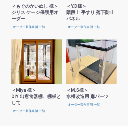
＜もぐのかいぬし 様＞
＜Y.D様＞
ジリス ケージ保護用オ
階段上 手すり 落下防止
ーダー
パネル
オーダー製作事例 一覧
オーダー製作事例 一覧
お買い物を続ける
カートへ進む
＜Miya 様＞
＜M.S様＞
DIY 出窓食器棚、棚板と
水槽改造用 扉パーツ
して
オーダー製作事例 一覧
オーダー製作事例 一覧