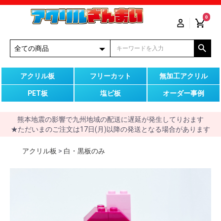
0
アクリル板
フリーカット
無加工アクリル
PET板
塩ビ板
オーダー事例
熊本地震の影響で九州地域の配送に遅延が発生してりおます
★ただいまのご注文は17日(月)以降の発送となる場合があります
アクリル板
>
白・黒板のみ