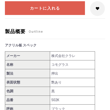
カートに入れる
製品概要
Ourtline
アクリル板 スペック
メーカー
株式会社クラレ
名称
コモグラス
製法
押出
表面状態
艶あり
色調
黒
品番
502K
呼称
ブラック