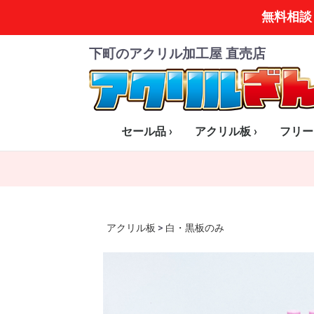
無料相談
下町のアクリル加工屋 直売店
セール品 ›
アクリル板 ›
フリー
全商品一覧
小さいはざいシリーズ
透明板
乳半板(オパール)
白・黒板のみ
マット板(片面・両面)
スモーク板
ミラー板
カラー板 全色
特殊カラー
アクリル板
>
白・黒板のみ