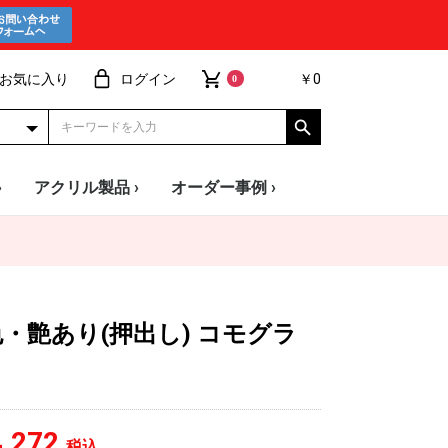
お気に入り
ログイン
￥0
0
›
アクリル製品 ›
オーダー事例 ›
ー
ード
安 透明板
・艶あり(押出し) コモグラ
,272
税込