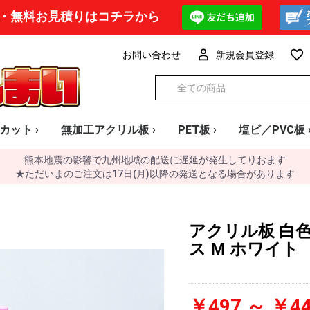
・無料お見積りはコチラから
お問い合わせ
新規会員登録
カット ›
無加工アクリル板 ›
PET板 ›
塩ビ／PVC板 
熊本地震の影響で九州地域の配送に遅延が発生してりおます
透明板 フリーカット
透明板 無加工大判
透明板 1mm厚
透明板 1.5mm厚
透明板 2mm厚
透明板 3mm厚
透明板 4mm厚
透明板 5mm厚
透明板 8mm厚
透明板 10mm厚
透明板 15mm厚
透明板 20mm厚
UV印刷用
ミラー板 2mm厚
ミラー板 3mm厚
ミラー板 5mm厚
カラー板 2mm厚
カラー板 3mm厚
カラー板 4mm厚
カラー板 5mm厚
カラー板 8mm厚
カラー板 10mm厚
ラメ
ホログラム・オーロラ
雲柄 (ミュアシリーズ)
蓄光
サブロク
メーター
定尺
0.3mm
0.4mm
0.5mm
0.7mm
透明
白・黒・グレ
カラー
パンチングボ
法人様限定 格
★ただいまのご注文は17日(月)以降の発送となる場合があります
アクリル板 白色
ス M ホワイト
￥497 ～ ￥44