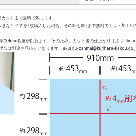
お買い物を続ける
カートへ進む
2カットまで無料で致します。
mの大きなサイズを1枚購入した場合、その板を2回まで無料でカット加工い
厚み4mm程度が削れます。そのため、カット後の仕上がり寸法は-4m
場合は別途お見積りとなります。
akuriru-zanmai@kurihara-kakou.co.j