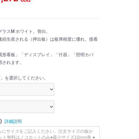
ラスM ホワイト。骨白。
連続生産される（押出板）は板厚精度に優れ、接着
。
成形看板」「ディスプレイ」「什器」「照明カバ
用されます。
ズ」を選択してください。
)
詳細説明