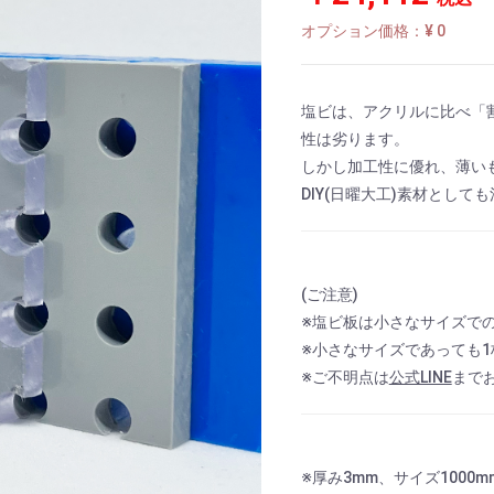
オプション価格：¥
0
塩ビは、アクリルに比べ「
性は劣ります。
しかし加工性に優れ、薄い
DIY(日曜大工)素材として
(ご注意)
※塩ビ板は小さなサイズで
※小さなサイズであっても
※ご不明点は
公式LINE
まで
※厚み3mm、サイズ1000mm