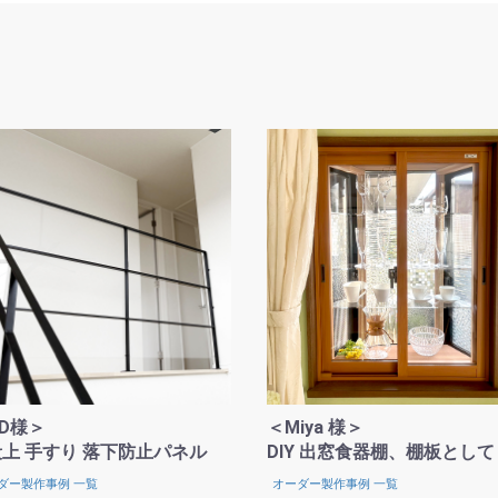
お買い物を続ける
カートへ進む
.D様＞
＜Miya 様＞
上 手すり 落下防止パネル
DIY 出窓食器棚、棚板として
ダー製作事例 一覧
オーダー製作事例 一覧