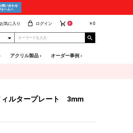
お気に入り
ログイン
￥0
0
›
アクリル製品 ›
オーダー事例 ›
ー
ード
安 透明板
フィルタープレート 3mm