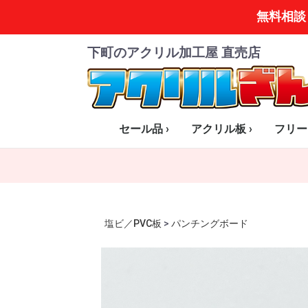
無料相談
下町のアクリル加工屋 直売店
セール品 ›
アクリル板 ›
フリー
全商品一覧
小さいはざいシリーズ
透明板
乳半板(オパール)
白・黒板のみ
マット板(片面・両面)
スモーク板
ミラー板
カラー板 全色
特殊カラー
塩ビ／PVC板
>
パンチングボード