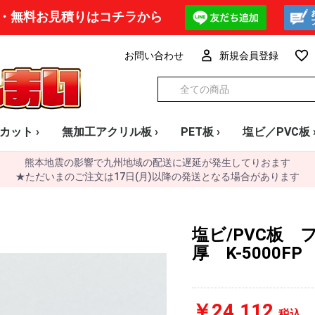
・無料お見積りはコチラから
お問い合わせ
新規会員登録
カット ›
無加工アクリル板 ›
PET板 ›
塩ビ／PVC板 
熊本地震の影響で九州地域の配送に遅延が発生してりおます
透明板 フリーカット
透明板 無加工大判
透明板 1mm厚
透明板 1.5mm厚
透明板 2mm厚
透明板 3mm厚
透明板 4mm厚
透明板 5mm厚
透明板 8mm厚
透明板 10mm厚
透明板 15mm厚
透明板 20mm厚
UV印刷用
ミラー板 2mm厚
ミラー板 3mm厚
ミラー板 5mm厚
カラー板 2mm厚
カラー板 3mm厚
カラー板 4mm厚
カラー板 5mm厚
カラー板 8mm厚
カラー板 10mm厚
ラメ
ホログラム・オーロラ
雲柄 (ミュアシリーズ)
蓄光
サブロク
メーター
定尺
0.3mm
0.4mm
0.5mm
0.7mm
透明
白・黒・グレ
カラー
パンチングボ
法人様限定 格
★ただいまのご注文は17日(月)以降の発送となる場合があります
塩ビ/PVC板 
厚 K-5000FP
￥24,112
税込