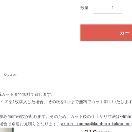
数量
カー
て
Option
2カットまで無料で致します。
mmサイズを1枚購入した場合、その板を2回まで無料でカット加工いたします
厚み4mm程度が削れます。そのため、カット後の仕上がり寸法は-4m
場合は別途お見積りとなります。
akuriru-zanmai@kurihara-kakou.co.j