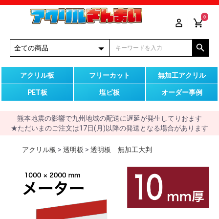
0
アクリル板
フリーカット
無加工アクリル
PET板
塩ビ板
オーダー事例
熊本地震の影響で九州地域の配送に遅延が発生してりおます
★ただいまのご注文は17日(月)以降の発送となる場合があります
アクリル板
>
透明板
>
透明板 無加工大判