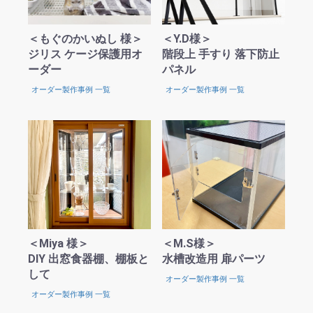
＜もぐのかいぬし 様＞
＜Y.D様＞
ジリス ケージ保護用オ
階段上 手すり 落下防止
ーダー
パネル
オーダー製作事例 一覧
オーダー製作事例 一覧
＜Miya 様＞
＜M.S様＞
DIY 出窓食器棚、棚板と
水槽改造用 扉パーツ
して
オーダー製作事例 一覧
オーダー製作事例 一覧