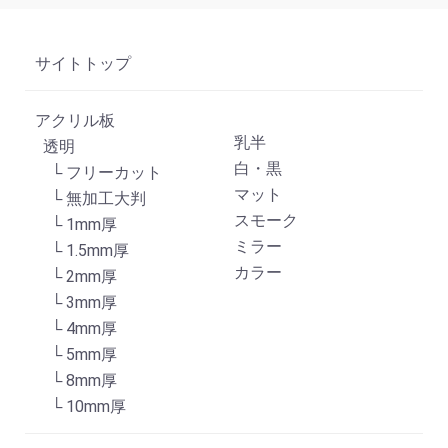
サイトトップ
アクリル板
乳半
透明
白・黒
└ フリーカット
マット
└ 無加工大判
スモーク
└ 1mm厚
ミラー
└ 1.5mm厚
カラー
└ 2mm厚
└ 3mm厚
└ 4mm厚
└ 5mm厚
└ 8mm厚
└ 10mm厚