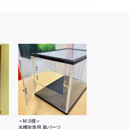
＜M.S様＞
水槽改造用 扉パーツ