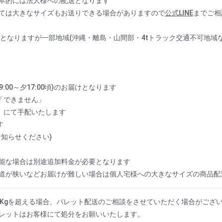
本的には法人様への配送となります
ては大きなサイズもお送りできる場合がありますので
公式LINE
までご相
0円)となりますが一部地域(沖縄・離島・山間部・4tトラック交通不可地
:00～夕17:00頃)のお届けとなります
「できません」
」にて手配いたします
す
知らせください)
能な場合は別途追加料金が必要となります
道が狭いなどお届けが難しい場合は個人宅様への大きなサイズの商品配
0Kgを超える場合、パレット配送のご相談をさせていただく場合がござ
レットはお客様にて処分をお願いいたします。