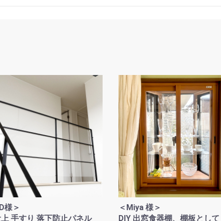
お買い物を続ける
カートへ進む
.D様＞
＜Miya 様＞
上 手すり 落下防止パネル
DIY 出窓食器棚、棚板として