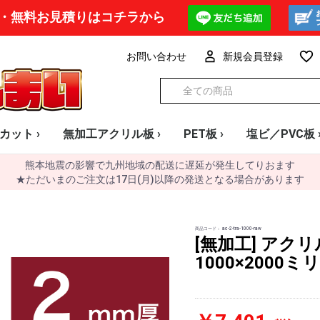
・無料お見積りはコチラから
お問い合わせ
新規会員登録
カット ›
無加工アクリル板 ›
PET板 ›
塩ビ／PVC板 
熊本地震の影響で九州地域の配送に遅延が発生してりおます
透明板 フリーカット
透明板 無加工大判
透明板 1mm厚
透明板 1.5mm厚
透明板 2mm厚
透明板 3mm厚
透明板 4mm厚
透明板 5mm厚
透明板 8mm厚
透明板 10mm厚
透明板 15mm厚
透明板 20mm厚
UV印刷用
ミラー板 2mm厚
ミラー板 3mm厚
ミラー板 5mm厚
カラー板 2mm厚
カラー板 3mm厚
カラー板 4mm厚
カラー板 5mm厚
カラー板 8mm厚
カラー板 10mm厚
ラメ
ホログラム・オーロラ
雲柄 (ミュアシリーズ)
蓄光
サブロク
メーター
定尺
0.3mm
0.4mm
0.5mm
0.7mm
透明
白・黒・グレ
カラー
パンチングボ
法人様限定 格
★ただいまのご注文は17日(月)以降の発送となる場合があります
商品コード：
ac-2-tra-1000-raw
[無加工] アクリ
1000×2000ミリ