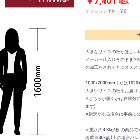
￥7,401
税込
オプション価格：¥
0
大きなサイズの板がほしい場合に
メーカー仕入れそのままの
の加工をされる方にオスス
1000x2000mmまたは10
大きいサイズの板をお届け
※どちらが届くかは在庫数
ます)
※指定がある場合は事前に公
※ 重さ約4.8kg/枚 の商品で
総重量30kg以上の場合パ