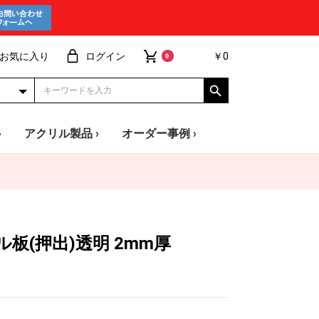
お気に入り
ログイン
￥0
0
›
アクリル製品 ›
オーダー事例 ›
ー
ード
安 透明板
ル板(押出)透明 2mm厚