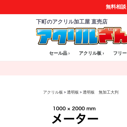
無料相談
下町のアクリル加工屋 直売店
セール品 ›
アクリル板 ›
フリー
全商品一覧
小さいはざいシリーズ
透明板
乳半板(オパール)
白・黒板のみ
マット板(片面・両面)
スモーク板
ミラー板
カラー板 全色
特殊カラー
アクリル板
>
透明板
>
透明板 無加工大判