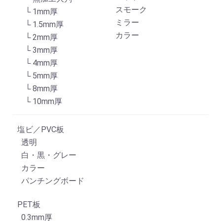
スモーク
└ 1mm厚
ミラー
└ 1.5mm厚
カラー
└ 2mm厚
└ 3mm厚
└ 4mm厚
└ 5mm厚
└ 8mm厚
└ 10mm厚
塩ビ／PVC板
透明
白・黒・グレー
カラー
パンチングボード
PET板
0.3mm厚