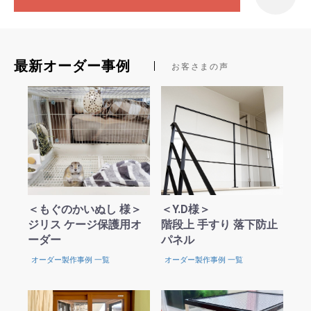
最新オーダー事例
お客さまの声
＜もぐのかいぬし 様＞
＜Y.D様＞
ジリス ケージ保護用オ
階段上 手すり 落下防止
ーダー
パネル
オーダー製作事例 一覧
オーダー製作事例 一覧