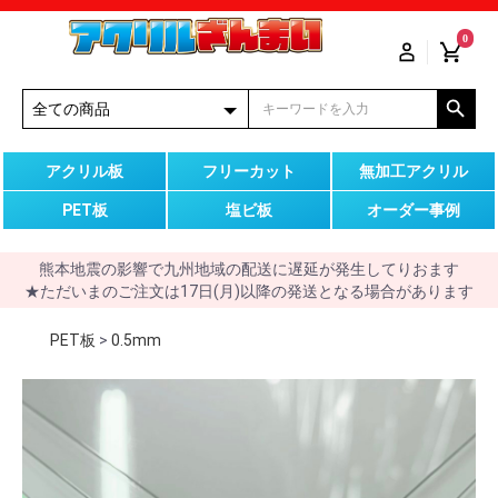
0
アクリル板
フリーカット
無加工アクリル
PET板
塩ビ板
オーダー事例
熊本地震の影響で九州地域の配送に遅延が発生してりおます
★ただいまのご注文は17日(月)以降の発送となる場合があります
PET板
>
0.5mm