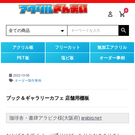
0
アクリル板
フリーカット
無加工アクリル
PET板
塩ビ板
オーダー事例
2022-10-08
オーダー製作事例
ブック＆ギャラリーカフェ 店舗用棚板
珈琲舎・書肆アラビク様(大阪府)
arabiq.net