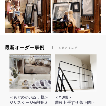
最新オーダー事例
お客さまの声
＜もぐのかいぬし 様＞
＜Y.D様＞
ジリス ケージ保護用オ
階段上 手すり 落下防止