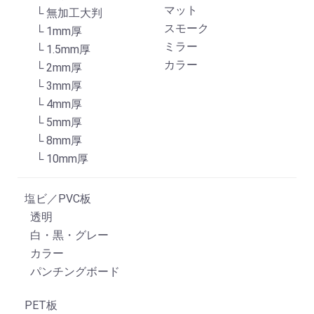
マット
└ 無加工大判
スモーク
└ 1mm厚
ミラー
└ 1.5mm厚
カラー
└ 2mm厚
└ 3mm厚
└ 4mm厚
└ 5mm厚
└ 8mm厚
└ 10mm厚
塩ビ／PVC板
透明
白・黒・グレー
カラー
パンチングボード
PET板